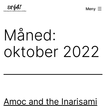
Gå
Ett
Meny
til
folk
innhold
Måned:
oktober 2022
Amoc and the Inarisami