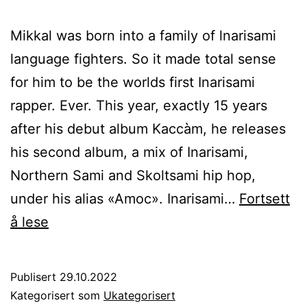
Mikkal was born into a family of lnarisami
language fighters. So it made total sense
for him to be the worlds first Inarisami
rapper. Ever. This year, exactly 15 years
after his debut album Kaccàm, he releases
his second album, a mix of Inarisami,
Northern Sami and Skoltsami hip hop,
under his alias «Amoc». Inarisami…
Fortsett
Amoc
å lese
and
the
Publisert
29.10.2022
Inarisami
Kategorisert som
Ukategorisert