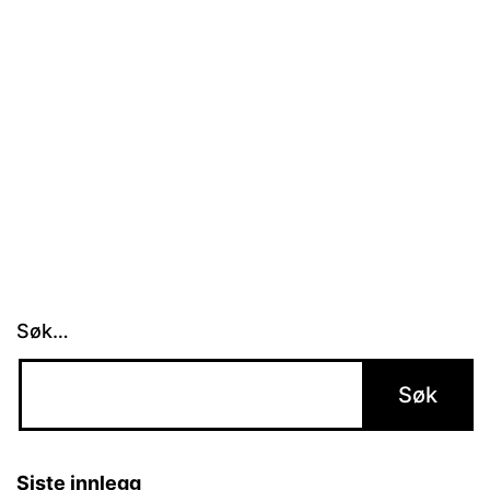
Rap
Saga
Søk…
Siste innlegg